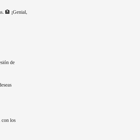
s. 🏦 ¡Genial, 
esión de 
deseas 
 con los 