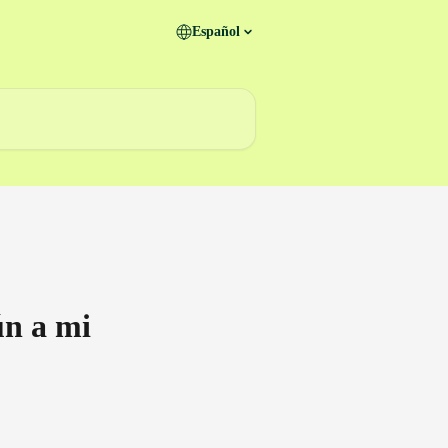
Español
n a mi