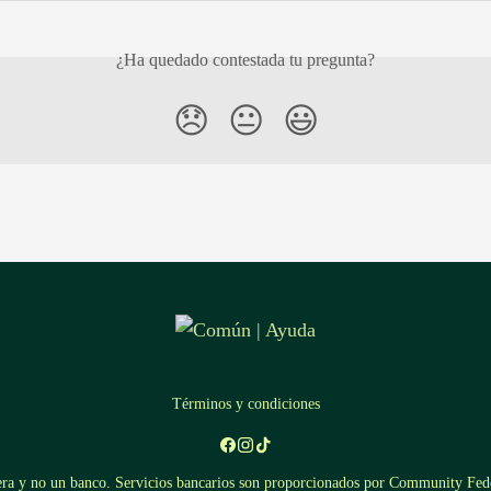
¿Ha quedado contestada tu pregunta?
😞
😐
😃
Términos y condiciones
era y no un banco. Servicios bancarios son proporcionados por Community F