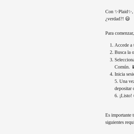
Con ✨Plaid✨, po
¿verdad?! 😃
Para comenzar,
Accede a t
Busca la o
Selecciona
Común. 
Inicia ses
5. Una vez
depositar o
6. ¡Listo!
Es importante 
siguientes requi