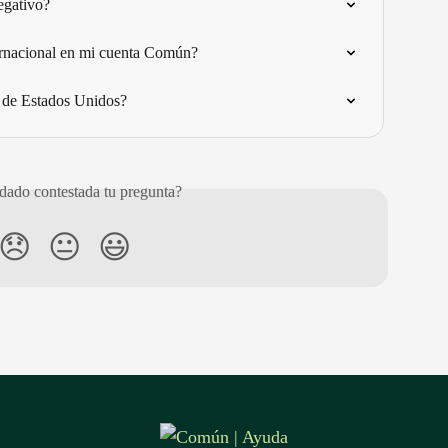
egativo?
ternacional en mi cuenta Común?
 de Estados Unidos?
ado contestada tu pregunta?
😞
😐
😃