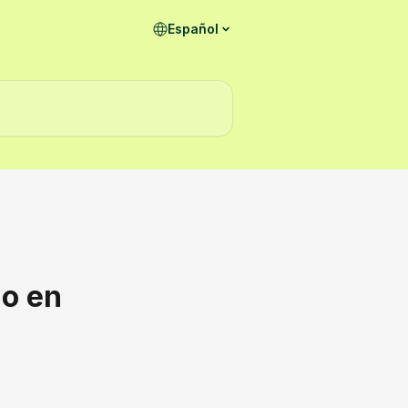
Español
go en