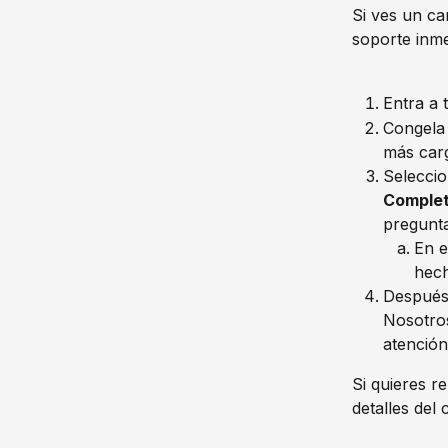
Si ves un ca
soporte inme
Entra a 
Congela 
más car
Seleccio
Comple
pregunta
En e
hec
Después 
Nosotros
atención
Si quieres r
detalles del 