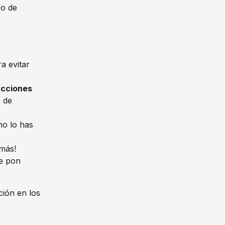
o de 
a evitar 
cciones 
o de 
no lo has 
más! 
e pon 
ción en los 