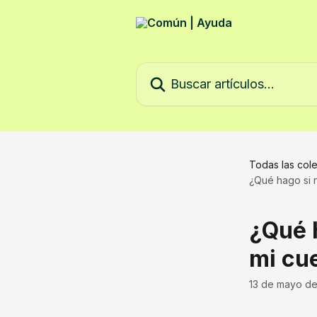
Ir al contenido principal
Buscar artículos...
Todas las col
¿Qué hago si 
¿Qué 
mi cu
13 de mayo d