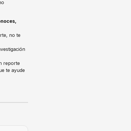
no 
onoces,
te, no te 
vestigación 
un reporte 
ue te ayude 