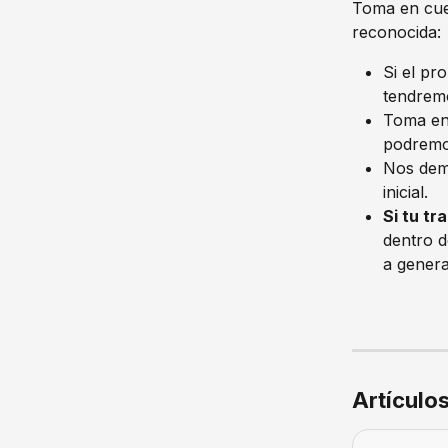
Toma en cuen
reconocida:
Si el pr
tendremo
Toma en 
podremo
Nos dem
inicial. 
Si tu t
dentro d
a genera
Artículo