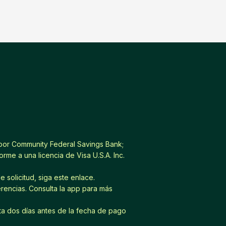
por Community Federal Savings Bank;
me a una licencia de Visa U.S.A. Inc.
e solicitud, siga este
enlace
.
erencias. Consulta la app para más
ta dos días antes de la fecha de pago