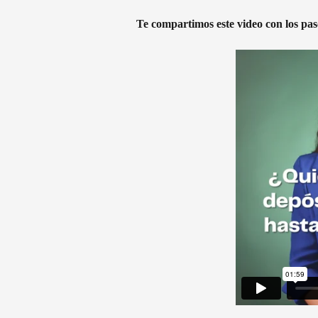
Te compartimos este video con los pa