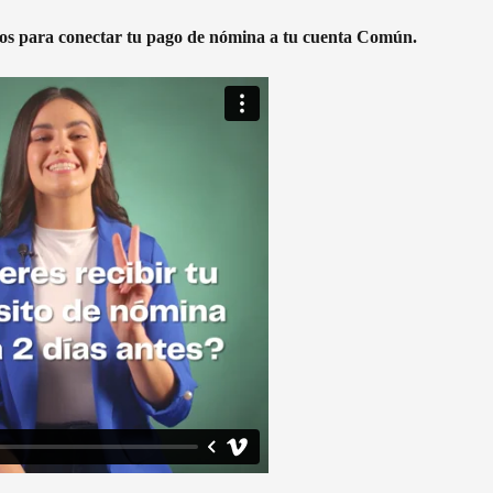
sos para conectar tu pago de nómina a tu cuenta Común.