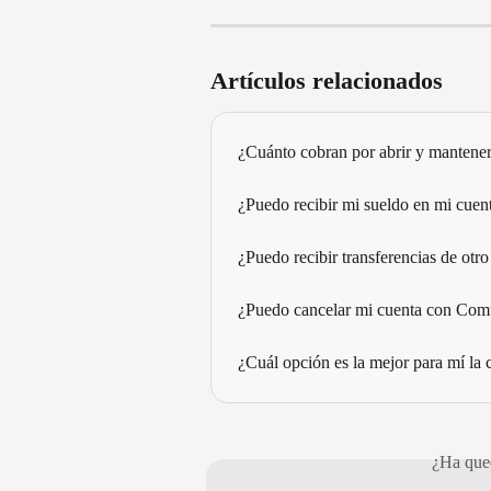
Artículos relacionados
¿Cuánto cobran por abrir y manten
¿Puedo recibir mi sueldo en mi cue
¿Puedo recibir transferencias de otr
¿Puedo cancelar mi cuenta con Co
¿Cuál opción es la mejor para mí la 
¿Ha qued