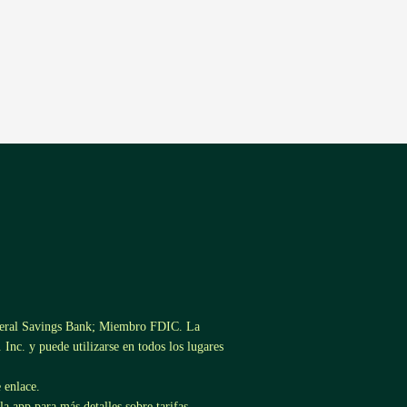
ederal Savings Bank; Miembro FDIC. La
nc. y puede utilizarse en todos los lugares
e
enlace
.
a app para más detalles sobre tarifas.