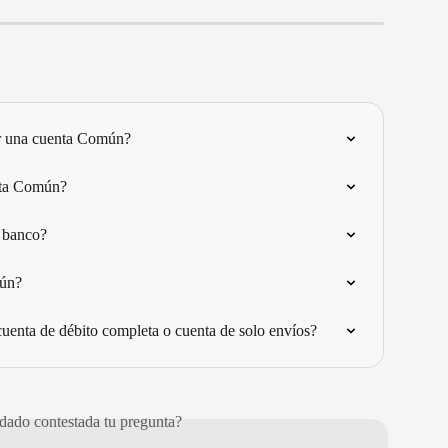
er una cuenta Común?
nta Común?
o banco?
mún?
cuenta de débito completa o cuenta de solo envíos?
ado contestada tu pregunta?