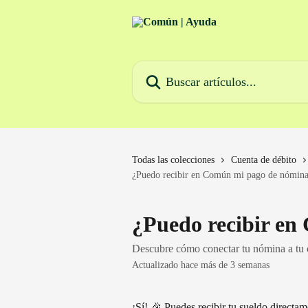
Ir al contenido principal
Buscar artículos...
Todas las colecciones
Cuenta de débito
¿Puedo recibir en Común mi pago de nómin
¿Puedo recibir e
Descubre cómo conectar tu nómina a tu
Actualizado hace más de 3 semanas
¡Sí! 🎉 Puedes recibir tu sueldo directa