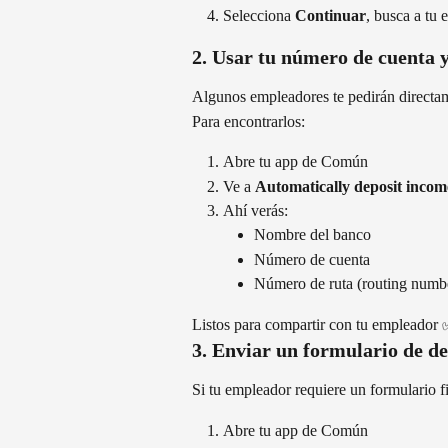
Selecciona 
Continuar
, busca a tu 
2. Usar tu número de cuenta 
Algunos empleadores te pedirán directam
Para encontrarlos:
Abre tu app de Común
Ve a 
Automatically deposit incom
Ahí verás:
Nombre del banco
Número de cuenta
Número de ruta (routing numb
Listos para compartir con tu empleador
3. Enviar un formulario de de
Si tu empleador requiere un formulario 
Abre tu app de Común