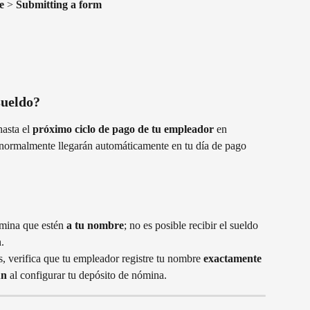
e
 > 
Submitting a form
sueldo?
asta el 
próximo ciclo de pago de tu empleador
 en 
s normalmente llegarán automáticamente en tu día de pago 
mina que estén 
a tu nombre
; no es posible recibir el sueldo 
.
s, verifica que tu empleador registre tu nombre 
exactamente 
ún
 al configurar tu depósito de nómina.